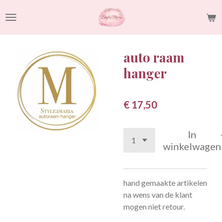
Ga
direct
naar
de
auto raam
hoofdinhoud
hanger
€ 17,50
In
winkelwagen
hand gemaakte artikelen
na wens van de klant
mogen niet retour.