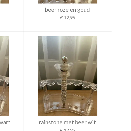
beer roze en goud
€ 12,95
wart
rainstone met beer wit
€ 12,95