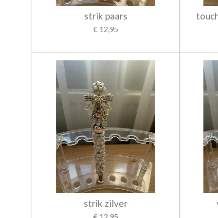
strik paars
touc
€ 12,95
strik zilver
€ 12,95