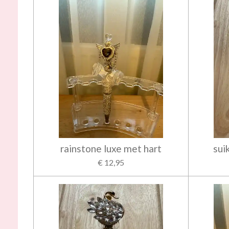
rainstone luxe met hart
sui
€ 12,95