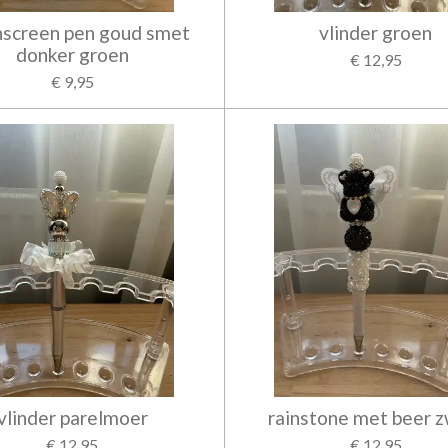
hscreen pen goud smet
vlinder groen
donker groen
€ 12,95
€ 9,95
vlinder parelmoer
rainstone met beer z
€ 12,95
€ 12,95