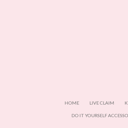
Ga
direct
naar
de
hoofdinhoud
HOME
LIVE CLAIM
K
DO IT YOURSELF ACCESSO