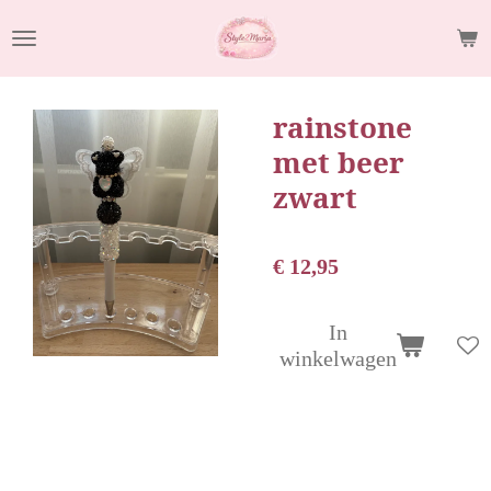
Ga
direct
naar
de
rainstone
hoofdinhoud
met beer
zwart
€ 12,95
In
winkelwagen