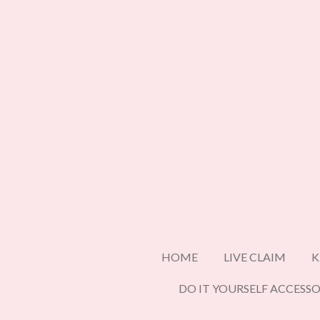
Ga
direct
naar
de
hoofdinhoud
HOME
LIVE CLAIM
K
DO IT YOURSELF ACCESSO