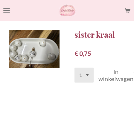
Ga
direct
naar
de
sister kraal
hoofdinhoud
€ 0,75
In
winkelwagen