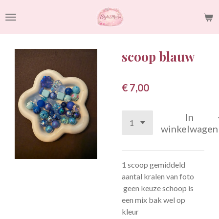
Ga
direct
naar
de
scoop blauw
hoofdinhoud
€ 7,00
In
winkelwagen
1 scoop gemiddeld
aantal kralen van foto
geen keuze schoop is
een mix bak wel op
kleur