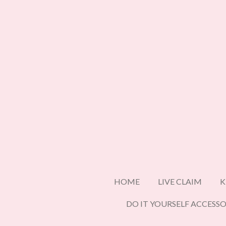
Ga
direct
naar
de
hoofdinhoud
HOME
LIVE CLAIM
K
DO IT YOURSELF ACCESSO