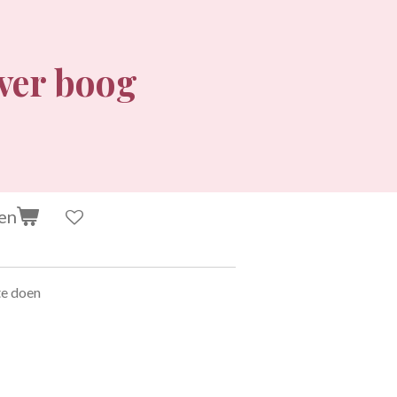
lver boog
en
te doen