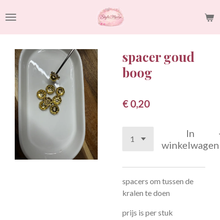
Ga
direct
naar
de
spacer goud
hoofdinhoud
boog
€ 0,20
In
winkelwagen
spacers om tussen de
kralen te doen
prijs is per stuk