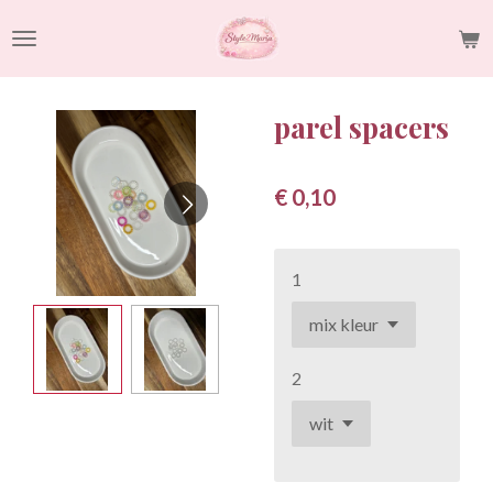
Ga
direct
naar
de
parel spacers
hoofdinhoud
€ 0,10
1
2