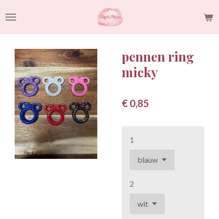
Ga
direct
naar
de
pennen ring
hoofdinhoud
micky
€ 0,85
1
2