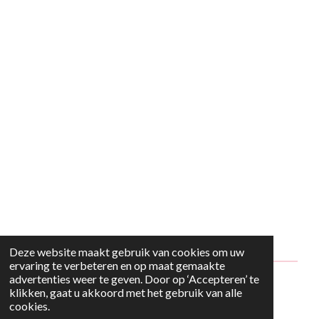
Deze website maakt gebruik van cookies om uw
ervaring te verbeteren en op maat gemaakte
advertenties weer te geven. Door op ‘Accepteren’ te
© 2024 - 2026 Style2Maria
klikken, gaat u akkoord met het gebruik van alle
cookies.
Powered by
JouwWeb