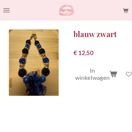
Ga
direct
naar
de
blauw zwart
hoofdinhoud
€ 12,50
In
winkelwagen