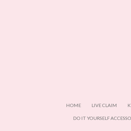
Ga
direct
naar
de
hoofdinhoud
HOME
LIVE CLAIM
K
DO IT YOURSELF ACCESSO