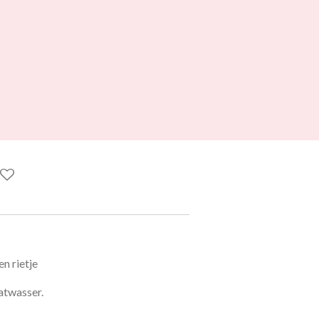
n rietje
atwasser.