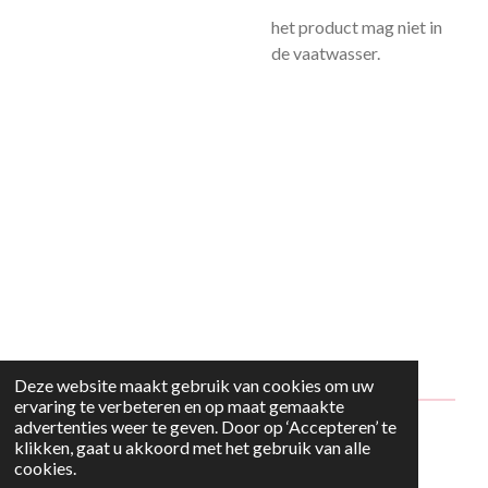
het product mag niet in
de vaatwasser.
Deze website maakt gebruik van cookies om uw
ervaring te verbeteren en op maat gemaakte
advertenties weer te geven. Door op ‘Accepteren’ te
© 2024 - 2026 Style2Maria
klikken, gaat u akkoord met het gebruik van alle
cookies.
Powered by
JouwWeb