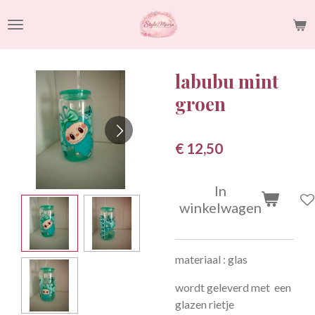
Ga
direct
naar
de
labubu mint
hoofdinhoud
groen
€ 12,50
In
winkelwagen
materiaal : glas
wordt geleverd met een
glazen rietje