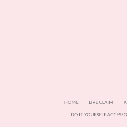
Ga
direct
naar
de
hoofdinhoud
HOME
LIVE CLAIM
K
DO IT YOURSELF ACCESSO