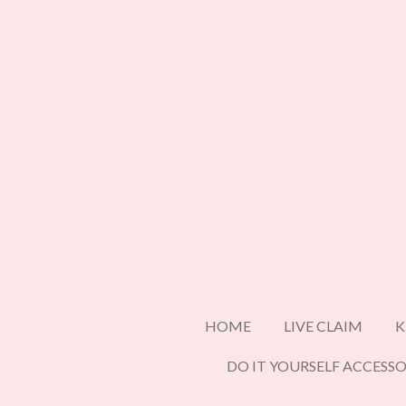
Ga
direct
naar
de
hoofdinhoud
HOME
LIVE CLAIM
K
DO IT YOURSELF ACCESSO