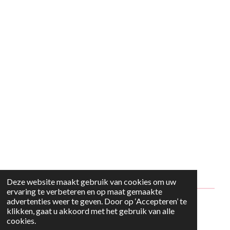
Deze website maakt gebruik van cookies om uw
ervaring te verbeteren en op maat gemaakte
advertenties weer te geven. Door op ‘Accepteren’ te
© 2024 - 2026 Style2Maria
klikken, gaat u akkoord met het gebruik van alle
cookies.
Powered by
JouwWeb