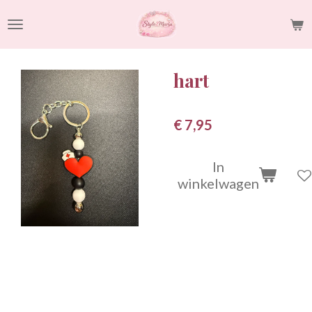
Ga
direct
naar
de
hart
hoofdinhoud
€ 7,95
In
winkelwagen