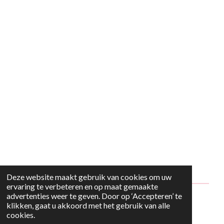
Deze website maakt gebruik van cookies om uw
ervaring te verbeteren en op maat gemaakte
advertenties weer te geven. Door op ‘Accepteren’ te
© 2024 - 2026 Style2Maria
klikken, gaat u akkoord met het gebruik van alle
cookies.
Powered by
JouwWeb