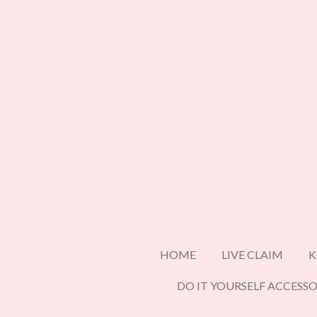
Ga
direct
naar
de
hoofdinhoud
HOME
LIVE CLAIM
K
DO IT YOURSELF ACCESSO