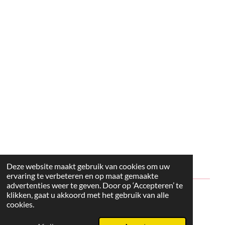
Deze website maakt gebruik van cookies om uw
ervaring te verbeteren en op maat gemaakte
advertenties weer te geven. Door op ‘Accepteren’ te
klikken, gaat u akkoord met het gebruik van alle
© 2024 - 2026 Style2Maria
cookies.
Powered by
JouwWeb