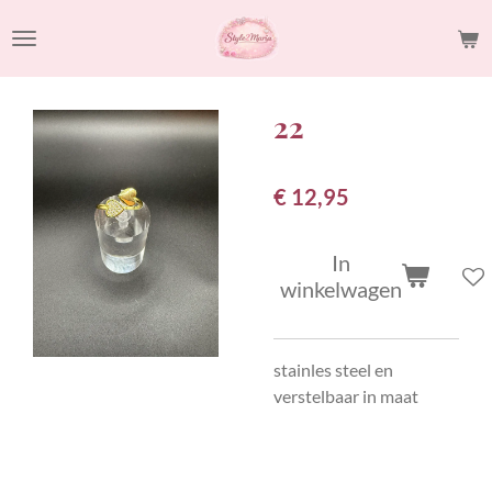
Ga
direct
naar
de
22
hoofdinhoud
€ 12,95
In
winkelwagen
stainles steel en
verstelbaar in maat