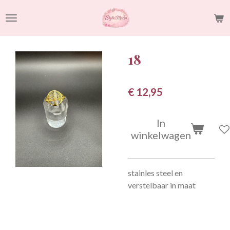
Ga
direct
naar
de
18
hoofdinhoud
€ 12,95
In
winkelwagen
stainles steel en
verstelbaar in maat