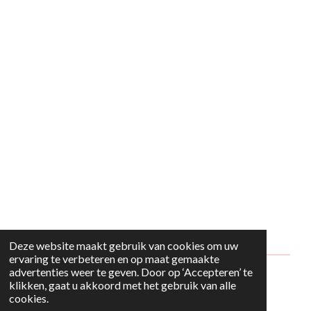
Deze website maakt gebruik van cookies om uw
ervaring te verbeteren en op maat gemaakte
advertenties weer te geven. Door op ‘Accepteren’ te
© 2024 - 2026 Style2Maria
klikken, gaat u akkoord met het gebruik van alle
cookies.
Powered by
JouwWeb