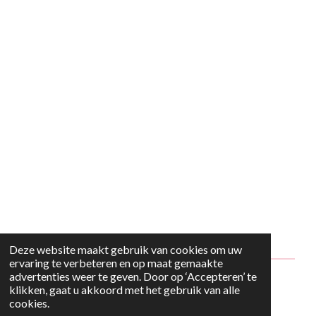
Deze website maakt gebruik van cookies om uw
ervaring te verbeteren en op maat gemaakte
advertenties weer te geven. Door op ‘Accepteren’ te
© 2024 - 2026 Style2Maria
klikken, gaat u akkoord met het gebruik van alle
cookies.
Powered by
JouwWeb