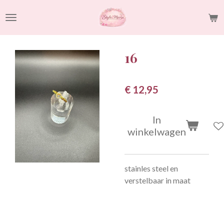
Ga
direct
naar
de
16
hoofdinhoud
€ 12,95
In
winkelwagen
stainles steel en
verstelbaar in maat