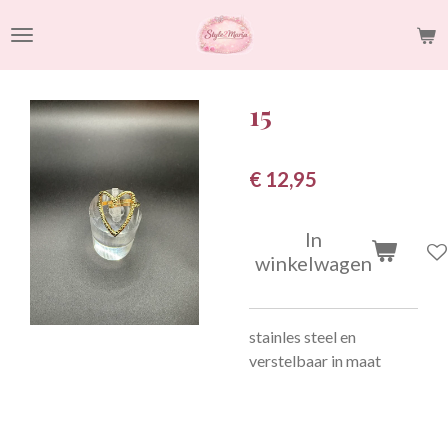
Ga
direct
naar
de
15
hoofdinhoud
€ 12,95
In
winkelwagen
stainles steel en
verstelbaar in maat