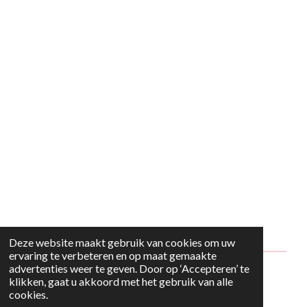
Deze website maakt gebruik van cookies om uw
ervaring te verbeteren en op maat gemaakte
advertenties weer te geven. Door op ‘Accepteren’ te
© 2024 - 2026 Style2Maria
klikken, gaat u akkoord met het gebruik van alle
cookies.
Powered by
JouwWeb