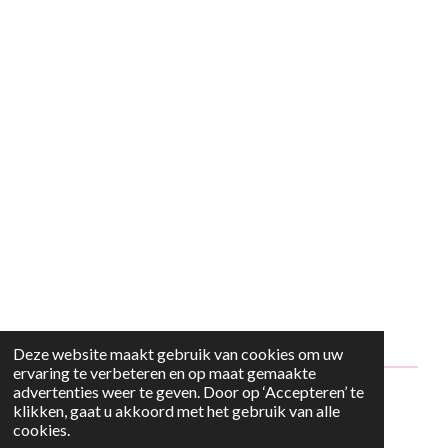
Deze website maakt gebruik van cookies om uw
ervaring te verbeteren en op maat gemaakte
advertenties weer te geven. Door op ‘Accepteren’ te
© 2024 - 2026 Style2Maria
klikken, gaat u akkoord met het gebruik van alle
cookies.
Powered by
JouwWeb