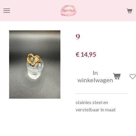
Ga
direct
naar
de
9
hoofdinhoud
€ 14,95
In
winkelwagen
stainles steel en
verstelbaar in maat