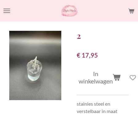
Ga
direct
naar
de
2
hoofdinhoud
€ 17,95
In
winkelwagen
stainles steel en
verstelbaar in maat