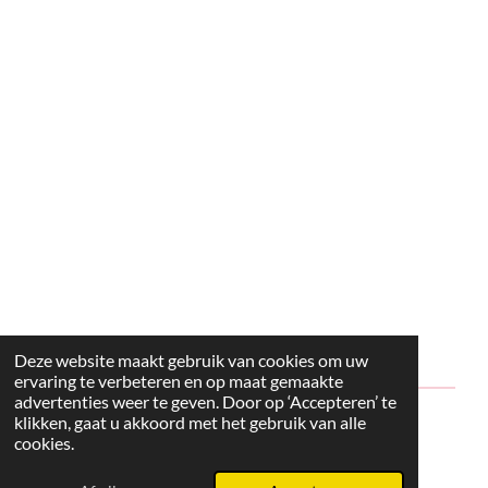
Deze website maakt gebruik van cookies om uw
ervaring te verbeteren en op maat gemaakte
advertenties weer te geven. Door op ‘Accepteren’ te
klikken, gaat u akkoord met het gebruik van alle
© 2024 - 2026 Style2Maria
cookies.
Powered by
JouwWeb