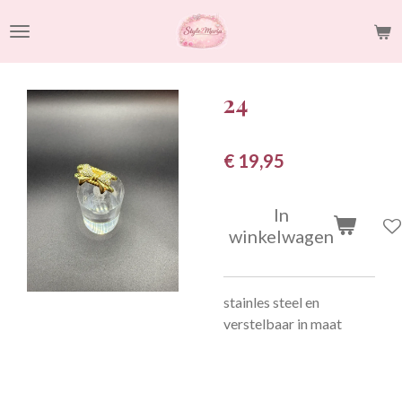
Ga
direct
naar
de
24
hoofdinhoud
€ 19,95
In
winkelwagen
stainles steel en
verstelbaar in maat