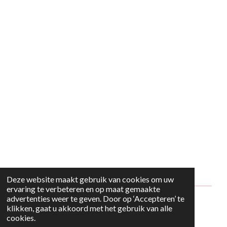
Deze website maakt gebruik van cookies om uw
ervaring te verbeteren en op maat gemaakte
advertenties weer te geven. Door op ‘Accepteren’ te
© 2024 - 2026 Style2Maria
klikken, gaat u akkoord met het gebruik van alle
cookies.
Powered by
JouwWeb