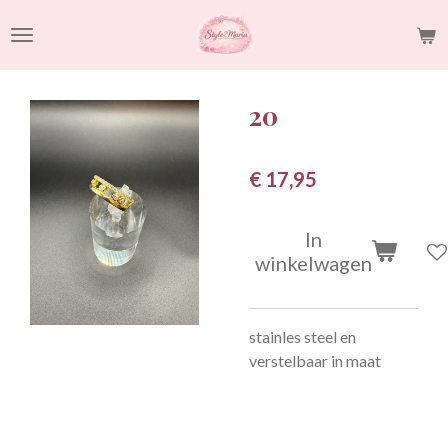
Ga
direct
naar
de
20
hoofdinhoud
€ 17,95
In
winkelwagen
stainles steel en
verstelbaar in maat