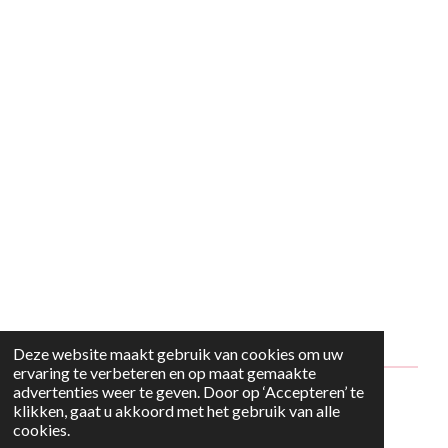
Deze website maakt gebruik van cookies om uw
ervaring te verbeteren en op maat gemaakte
advertenties weer te geven. Door op ‘Accepteren’ te
© 2024 - 2026 Style2Maria
klikken, gaat u akkoord met het gebruik van alle
cookies.
Powered by
JouwWeb