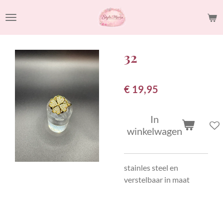
Ga
direct
naar
de
32
hoofdinhoud
€ 19,95
In
winkelwagen
stainles steel en
verstelbaar in maat