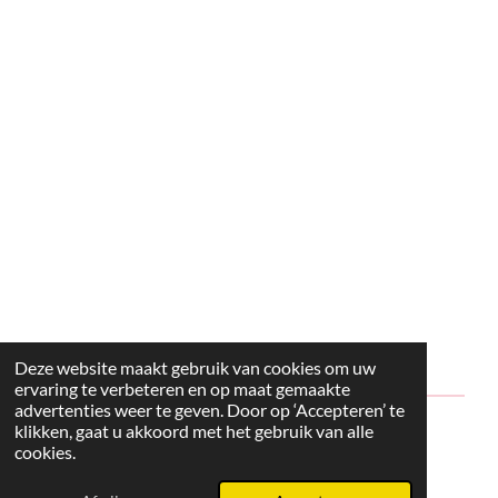
Deze website maakt gebruik van cookies om uw
ervaring te verbeteren en op maat gemaakte
advertenties weer te geven. Door op ‘Accepteren’ te
klikken, gaat u akkoord met het gebruik van alle
© 2024 - 2026 Style2Maria
cookies.
Powered by
JouwWeb