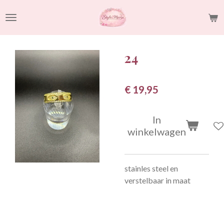
Ga
direct
naar
de
24
hoofdinhoud
€ 19,95
In
winkelwagen
stainles steel en
verstelbaar in maat