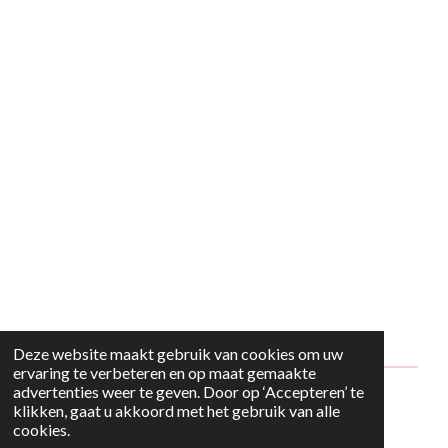
Deze website maakt gebruik van cookies om uw
ervaring te verbeteren en op maat gemaakte
advertenties weer te geven. Door op ‘Accepteren’ te
© 2024 - 2026 Style2Maria
klikken, gaat u akkoord met het gebruik van alle
cookies.
Powered by
JouwWeb