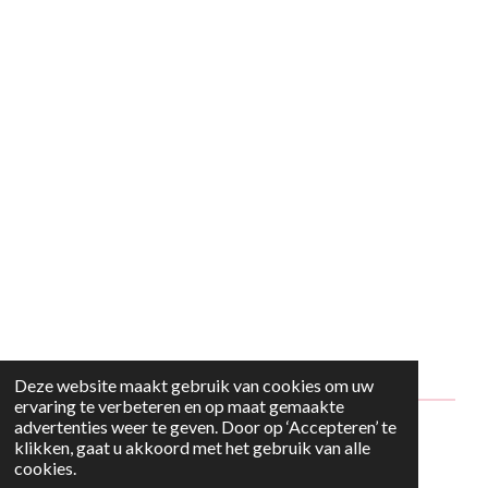
Deze website maakt gebruik van cookies om uw
ervaring te verbeteren en op maat gemaakte
advertenties weer te geven. Door op ‘Accepteren’ te
© 2024 - 2026 Style2Maria
klikken, gaat u akkoord met het gebruik van alle
cookies.
Powered by
JouwWeb