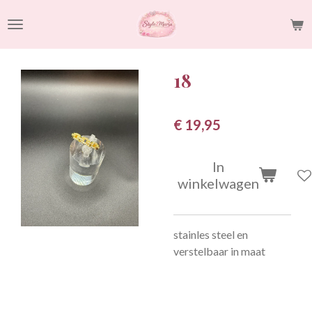
Ga
direct
naar
de
18
hoofdinhoud
€ 19,95
In
winkelwagen
stainles steel en
verstelbaar in maat