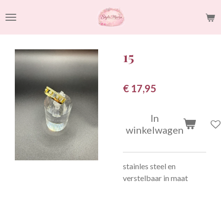
Ga
direct
naar
de
15
hoofdinhoud
€ 17,95
In
winkelwagen
stainles steel en
verstelbaar in maat