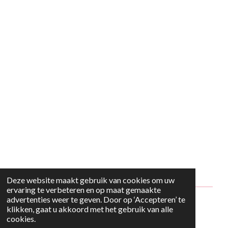
Deze website maakt gebruik van cookies om uw
ervaring te verbeteren en op maat gemaakte
advertenties weer te geven. Door op ‘Accepteren’ te
© 2024 - 2026 Style2Maria
klikken, gaat u akkoord met het gebruik van alle
cookies.
Powered by
JouwWeb