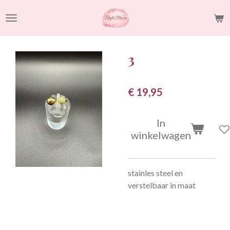
Ga
direct
naar
de
3
hoofdinhoud
€ 19,95
In
winkelwagen
stainles steel en
verstelbaar in maat