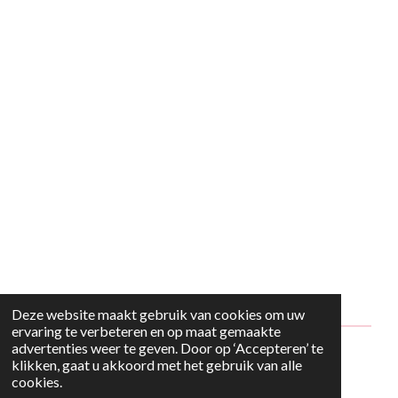
Deze website maakt gebruik van cookies om uw
ervaring te verbeteren en op maat gemaakte
advertenties weer te geven. Door op ‘Accepteren’ te
© 2024 - 2026 Style2Maria
klikken, gaat u akkoord met het gebruik van alle
cookies.
Powered by
JouwWeb