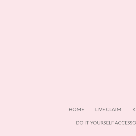
Ga
direct
naar
de
hoofdinhoud
HOME
LIVE CLAIM
K
DO IT YOURSELF ACCESSO