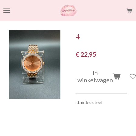
Ga
direct
naar
de
4
hoofdinhoud
€ 22,95
In
winkelwagen
stainles steel