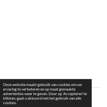
Deze website maakt gebruik van cookies om uw
ervaring te verbeteren en op maat gemaakte
advertenties weer te geven. Door op ‘Accepteren’ te
© 2024 - 2026 Style2Maria
klikken, gaat u akkoord met het gebruik van alle
cookies.
Powered by
JouwWeb