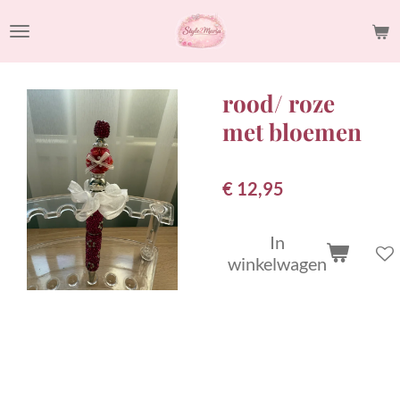
Ga
direct
naar
de
rood/ roze
hoofdinhoud
met bloemen
€ 12,95
In
winkelwagen