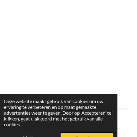
Deze website maakt gebruik van cookies om uw
ervaring te verbeteren en op maat gemaakte
advertenties weer te geven. Door op ‘Accepteren’ te
klikken, gaat u akkoord met het gebruik van alle
© 2024 - 2026 Style2Maria
cookies.
Powered by
JouwWeb