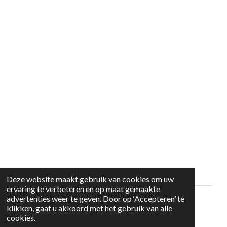
Deze website maakt gebruik van cookies om uw
ervaring te verbeteren en op maat gemaakte
advertenties weer te geven. Door op ‘Accepteren’ te
© 2024 - 2026 Style2Maria
klikken, gaat u akkoord met het gebruik van alle
cookies.
Powered by
JouwWeb