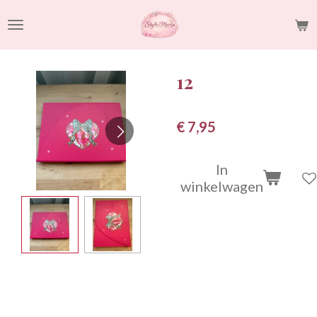
Ga
direct
naar
de
12
hoofdinhoud
€ 7,95
In
winkelwagen