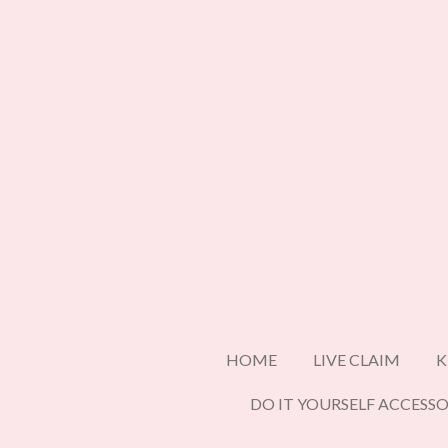
Ga
direct
naar
de
hoofdinhoud
HOME
LIVE CLAIM
K
DO IT YOURSELF ACCESSO