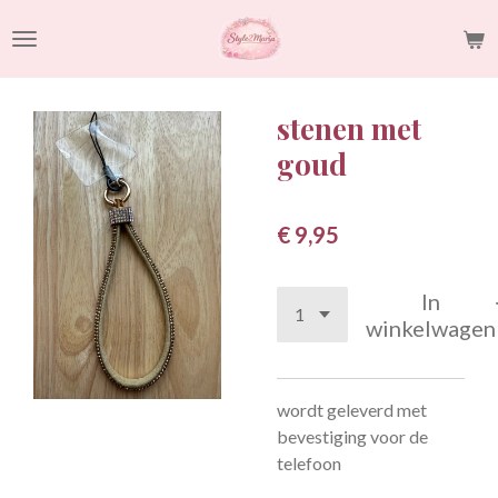
Ga
direct
naar
de
stenen met
hoofdinhoud
goud
€ 9,95
In
winkelwagen
wordt geleverd met
bevestiging voor de
telefoon