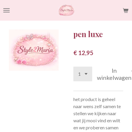
Ga
direct
naar
de
pen luxe
hoofdinhoud
€ 12,95
In
winkelwagen
het product is geheel
naar wens zelf samen te
stellen we kijken naar
wat jij mooi vind en wilt
en we proberen samen