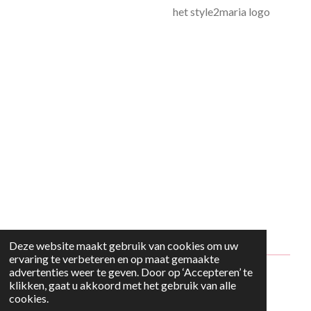
het style2maria logo
Deze website maakt gebruik van cookies om uw
ervaring te verbeteren en op maat gemaakte
advertenties weer te geven. Door op ‘Accepteren’ te
© 2024 - 2026 Style2Maria
klikken, gaat u akkoord met het gebruik van alle
cookies.
Powered by
JouwWeb