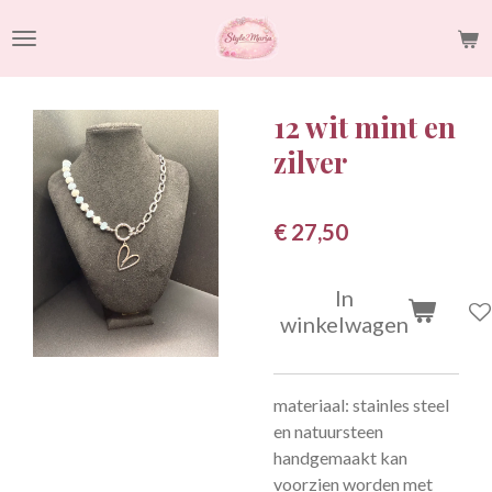
Ga
direct
naar
de
12 wit mint en
hoofdinhoud
zilver
€ 27,50
In
winkelwagen
materiaal: stainles steel
en natuursteen
handgemaakt kan
voorzien worden met