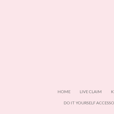
Ga
direct
naar
de
hoofdinhoud
HOME
LIVE CLAIM
K
DO IT YOURSELF ACCESSO