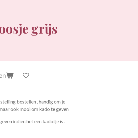
oosje grijs
en
estelling bestellen , handig om je
n maar ook mooi om kado te geven
even indien het een kadotje is .