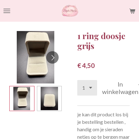
Ga
direct
naar
de
1 ring doosje
hoofdinhoud
grijs
€ 4,50
In
winkelwagen
je kan dit product los bij
je bestelling bestellen ,
handig om je sieraden
netjes op te bergen maar