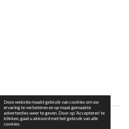
Deze website maakt gebruik van cookies om uw
ervaring te verbeteren en op maat gemaakte
advertenties weer te geven. Door op ‘Accepteren’ te
© 2024 - 2026 Style2Maria
klikken, gaat u akkoord met het gebruik van alle
cookies.
Powered by
JouwWeb