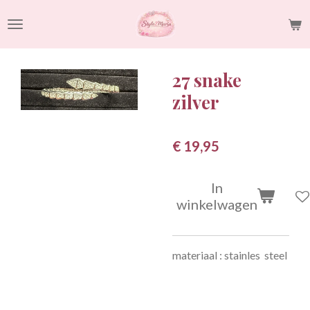
Ga
direct
naar
de
27 snake
hoofdinhoud
zilver
€ 19,95
In
winkelwagen
materiaal : stainles steel