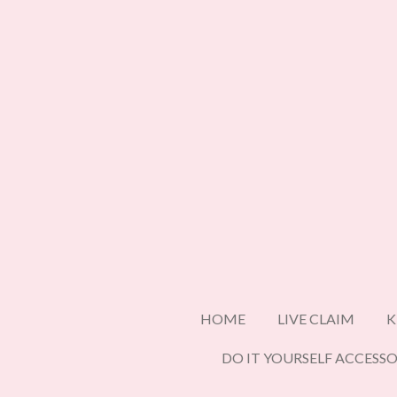
Ga
direct
naar
de
hoofdinhoud
HOME
LIVE CLAIM
K
DO IT YOURSELF ACCESSO