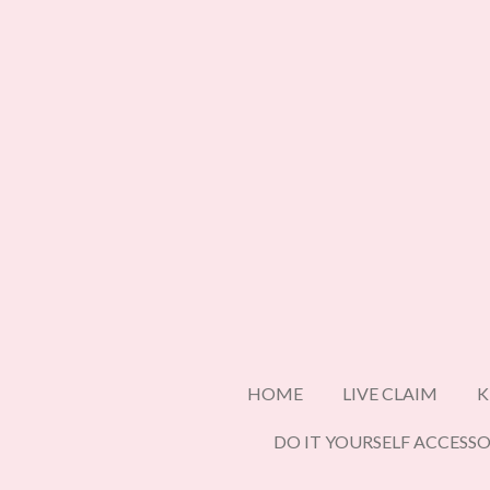
Ga
direct
naar
de
hoofdinhoud
HOME
LIVE CLAIM
K
DO IT YOURSELF ACCESSO