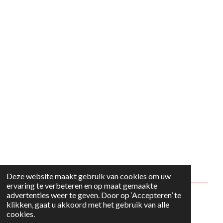
Deze website maakt gebruik van cookies om uw
ervaring te verbeteren en op maat gemaakte
advertenties weer te geven. Door op ‘Accepteren’ te
© 2024 - 2026 Style2Maria
klikken, gaat u akkoord met het gebruik van alle
cookies.
Powered by
JouwWeb