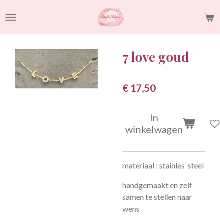
Ga
direct
naar
de
7 love goud
hoofdinhoud
€ 17,50
In
winkelwagen
materiaal : stainles steel
handgemaakt en zelf
samen te stellen naar
wens