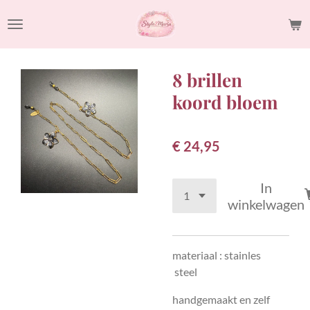
Ga
direct
naar
de
8 brillen
hoofdinhoud
koord bloem
€ 24,95
In
winkelwagen
materiaal : stainles
steel
handgemaakt en zelf