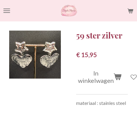
Ga
direct
naar
de
59 ster zilver
hoofdinhoud
€ 15,95
In
winkelwagen
materiaal : stainles steel