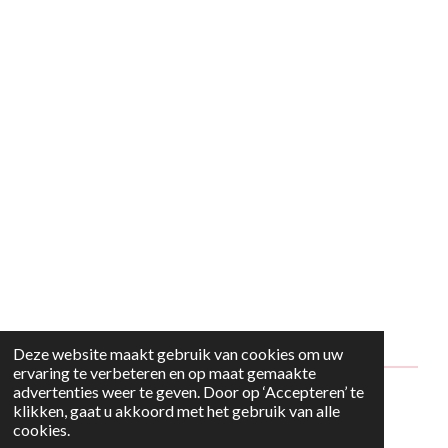
Deze website maakt gebruik van cookies om uw
ervaring te verbeteren en op maat gemaakte
advertenties weer te geven. Door op ‘Accepteren’ te
© 2024 - 2026 Style2Maria
klikken, gaat u akkoord met het gebruik van alle
cookies.
Powered by
JouwWeb