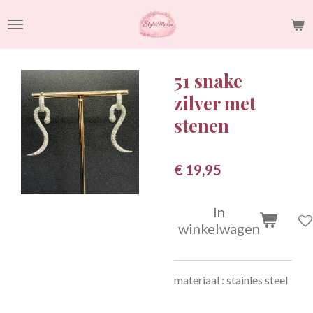
Ga
direct
naar
de
51 snake
hoofdinhoud
zilver met
stenen
€ 19,95
In
winkelwagen
materiaal : stainles steel