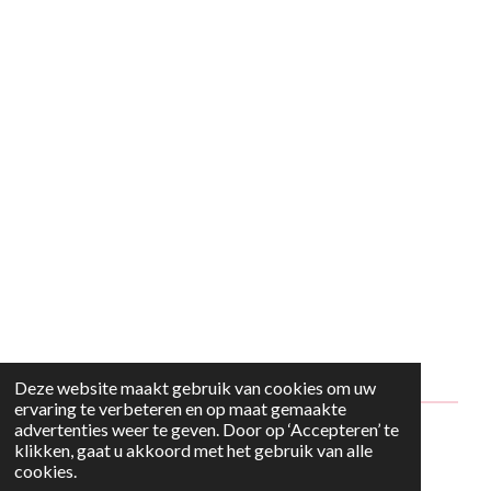
Deze website maakt gebruik van cookies om uw
ervaring te verbeteren en op maat gemaakte
advertenties weer te geven. Door op ‘Accepteren’ te
© 2024 - 2026 Style2Maria
klikken, gaat u akkoord met het gebruik van alle
cookies.
Powered by
JouwWeb