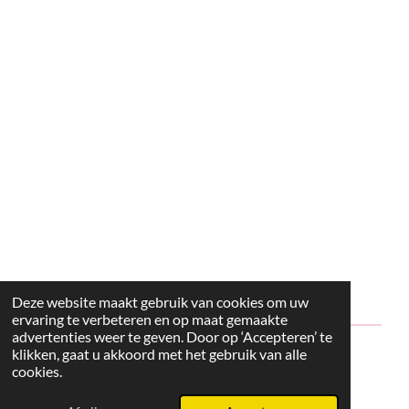
Deze website maakt gebruik van cookies om uw
ervaring te verbeteren en op maat gemaakte
advertenties weer te geven. Door op ‘Accepteren’ te
klikken, gaat u akkoord met het gebruik van alle
© 2024 - 2026 Style2Maria
cookies.
Powered by
JouwWeb