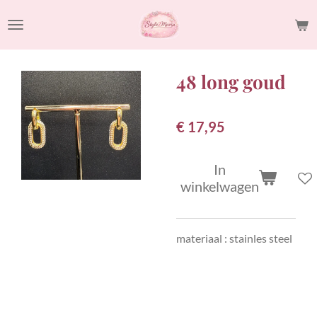
Ga
direct
naar
de
48 long goud
hoofdinhoud
€ 17,95
In
winkelwagen
materiaal : stainles steel