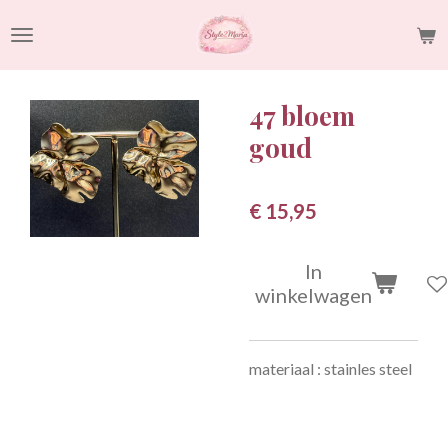
Ga
direct
naar
de
47 bloem
hoofdinhoud
goud
€ 15,95
In
winkelwagen
materiaal : stainles steel