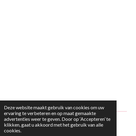
Deze website maakt gebruik van cookies om uw
ervaring te verbeteren en op maat gemaakte
advertenties weer te geven. Door op ‘Accepteren’ te
© 2024 - 2026 Style2Maria
klikken, gaat u akkoord met het gebruik van alle
cookies.
Powered by
JouwWeb